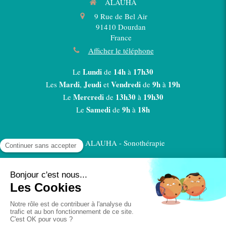
ALAUHA
9 Rue de Bel Air
91410
Dourdan
France
Afficher le téléphone
Lundi
14h
17h30
Le
de
à
Mardi
Jeudi
Vendredi
9h
19h
Les
,
et
de
à
Mercredi
13h30
19h30
Le
de
à
Samedi
9h
18h
Le
de
à
©2024 ALAUHA - Sonothérapie
Plan du site
Mentions légales
CGV